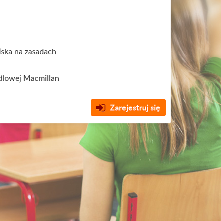
ska na zasadach
dlowej Macmillan
Zarejestruj się