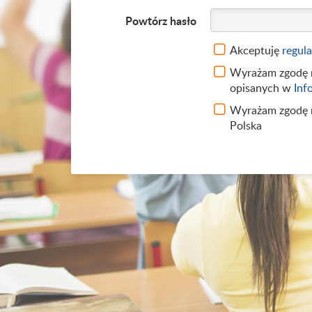
Powtórz hasło
Akceptuję
regul
Wyrażam zgodę n
opisanych w
Inf
Wyrażam zgodę n
Polska